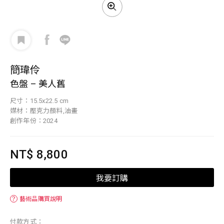
簡瑋伶
色盤 – 美人舊
尺寸：15.5x22.5 cm
媒材：壓克力顏料,油畫
創作年份：2024
NT$ 8,800
我要訂購
？
藝術品購買說明
付款方式：