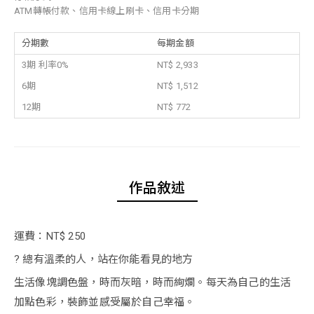
ATM轉帳付款、信用卡線上刷卡、信用卡分期
分期數
每期金額
3期 利率0%
NT$ 2,933
6期
NT$ 1,512
12期
NT$ 772
作品敘述
運費：NT$ 250
? 總有溫柔的人，站在你能看見的地方
生活像塊調色盤，時而灰暗，時而絢爛。每天為自己的生活
加點色彩，裝飾並感受屬於自己幸福。