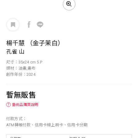
楊千慧 （金子茉白）
孔雀 山
尺寸：35x24 cm 5 P
媒材：油畫,畫布
創作年份：2024
暫無販售
？
藝術品購買說明
付款方式：
ATM轉帳付款、信用卡線上刷卡、信用卡分期