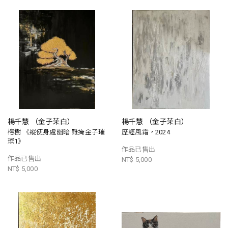
楊千慧 （金子茉白）
楊千慧 （金子茉白）
榕樹 《縱使身處幽暗 難掩金子璀
歷經風霜，2024
璨1》
作品已售出
作品已售出
NT$ 5,000
NT$ 5,000