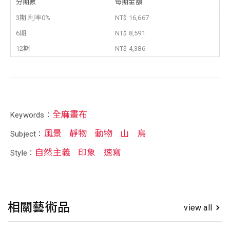
分期數
每期金額
3期 利率0%
NT$ 16,667
6期
NT$ 8,591
12期
NT$ 4,386
全麻畫布
Keywords：
風景
靜物
動物
山
鳥
Subject：
自然主義
印象
速寫
Style：
相關藝術品
view all