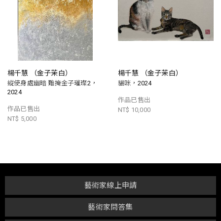
楊千慧 （金子茉白）
楊千慧 （金子茉白）
縱使身處幽暗 難掩金子璀璨2，
貓咪，2024
2024
作品已售出
作品已售出
NT$ 10,000
NT$ 5,000
藝術家線上申請
藝術家問答集