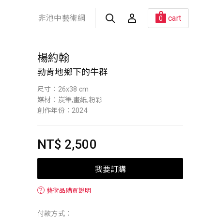
非池中藝術網
cart
0
楊約翰
勃肯地鄉下的牛群
尺寸：26x38 cm
媒材：炭筆,畫紙,粉彩
創作年份：2024
NT$ 2,500
我要訂購
？
藝術品購買說明
付款方式：