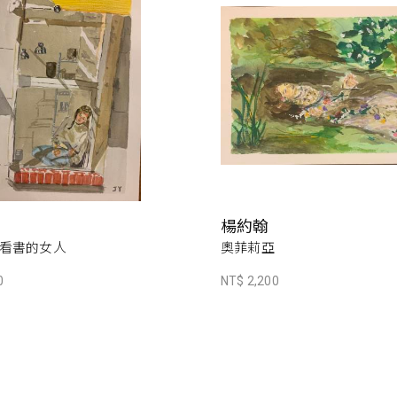
楊約翰
看書的女人
奧菲莉亞
0
NT$ 2,200