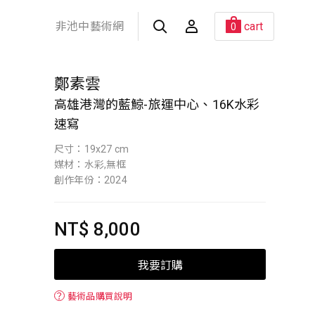
非池中藝術網
cart
0
鄭素雲
高雄港灣的藍鯨-旅運中心、16K水彩
速寫
尺寸：19x27 cm
媒材：水彩,無框
創作年份：2024
NT$ 8,000
我要訂購
？
藝術品購買說明