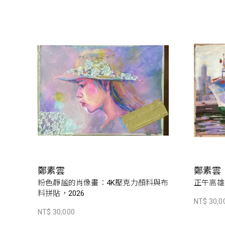
鄭素雲
鄭素雲
粉色靜謐的肖像畫：4K壓克力顏料與布
正午高雄
料拼貼，2026
NT$ 30,0
NT$ 30,000