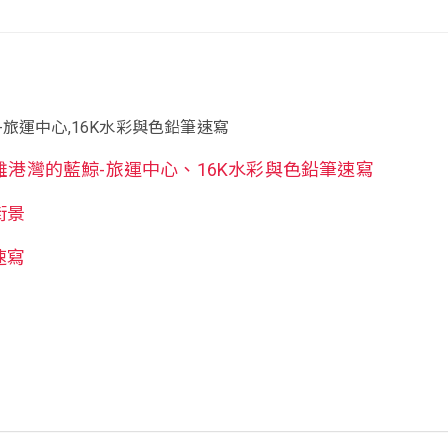
旅運中心,16K水彩與色鉛筆速寫
雄港灣的藍鯨-旅運中心、16K水彩與色鉛筆速寫
街景
速寫