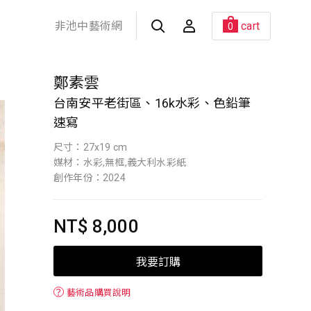
非池中藝術網
cart
0
鄭素雲
台南安平老街區、16k水彩、色鉛筆
速寫
尺寸：27x19 cm
媒材：水彩,無框,義大利水彩紙
創作年份：2024
NT$ 8,000
我要訂購
？
藝術品購買說明