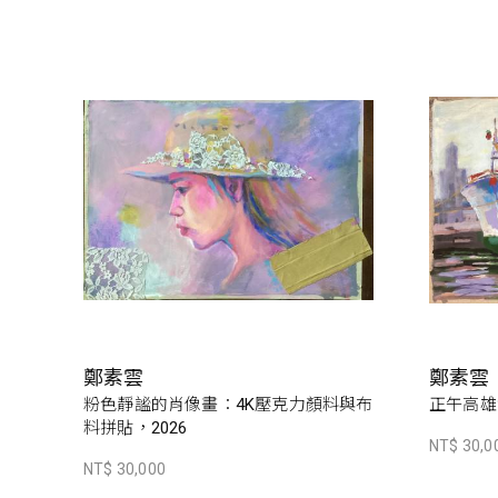
鄭素雲
鄭素雲
粉色靜謐的肖像畫：4K壓克力顏料與布
正午高雄
料拼貼，2026
NT$ 30,0
NT$ 30,000