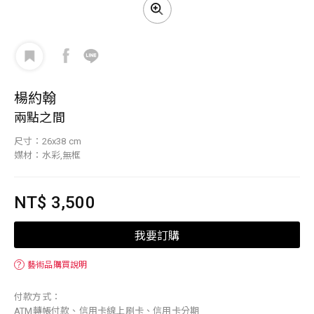
楊約翰
兩點之間
尺寸：26x38 cm
媒材：水彩,無框
NT$ 3,500
我要訂購
？
藝術品購買說明
付款方式：
ATM轉帳付款、信用卡線上刷卡、信用卡分期