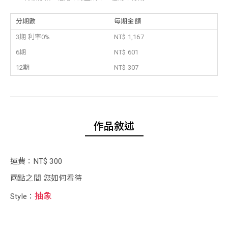
分期數
每期金額
3期 利率0%
NT$ 1,167
6期
NT$ 601
12期
NT$ 307
作品敘述
運費：NT$ 300
兩點之間 您如何看待
抽象
Style：