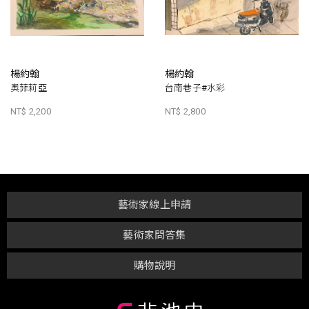
楊約翰
楊約翰
奧菲莉亞
台南巷子#水彩
NT$ 2,200
NT$ 2,800
藝術家線上申請
藝術家問答集
購物說明