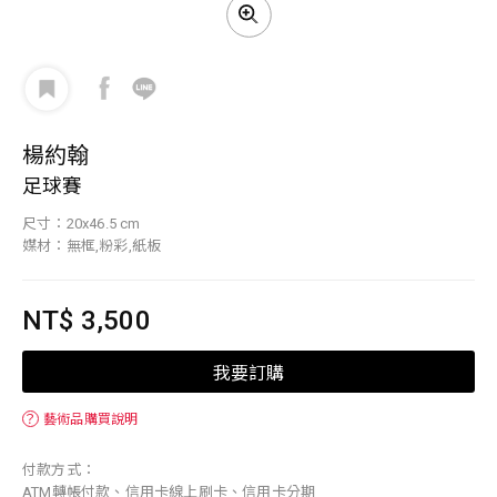
楊約翰
足球賽
尺寸：20x46.5 cm
媒材：無框,粉彩,紙板
NT$ 3,500
我要訂購
？
藝術品購買說明
付款方式：
ATM轉帳付款、信用卡線上刷卡、信用卡分期