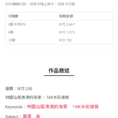
ATM轉帳付款、信用卡線上刷卡、信用卡分期
分期數
每期金額
3期 利率0%
NT$ 2,667
6期
NT$ 1,375
12期
NT$ 702
作品敘述
運費：NT$ 250
林園汕尾漁港的海景， 16K水彩速寫
林園汕尾漁港的海景
16K水彩速寫
Keywords：
風景
海
Subject：