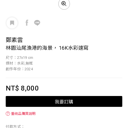
鄭素雲
林園汕尾漁港的海景， 16K水彩速寫
尺寸：27x19 cm
媒材：水彩,無框
創作年份：2024
NT$ 8,000
我要訂購
？
藝術品購買說明
付款方式：