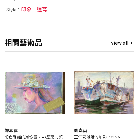
印象
速寫
Style：
相關藝術品
view all
鄭素雲
鄭素雲
粉色靜謐的肖像畫：4K壓克力顏
正午高雄港的泊影，2026