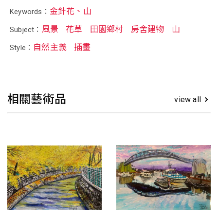
金針花、山
Keywords：
風景
花草
田園鄉村
房舍建物
山
Subject：
自然主義
插畫
Style：
相關藝術品
view all