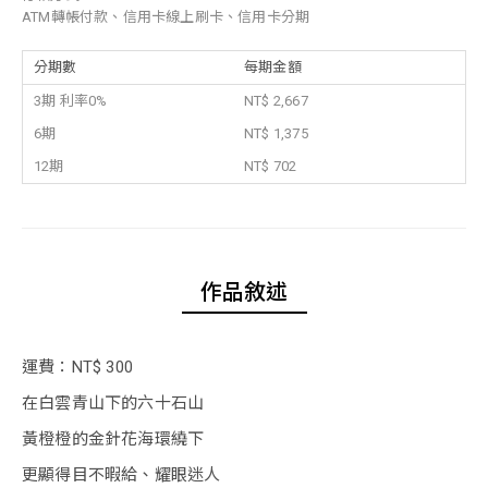
ATM轉帳付款、信用卡線上刷卡、信用卡分期
分期數
每期金額
3期 利率0%
NT$ 2,667
6期
NT$ 1,375
12期
NT$ 702
作品敘述
運費：NT$ 300
在白雲青山下的六十石山
黃橙橙的金針花海環繞下
更顯得目不暇給、耀眼迷人