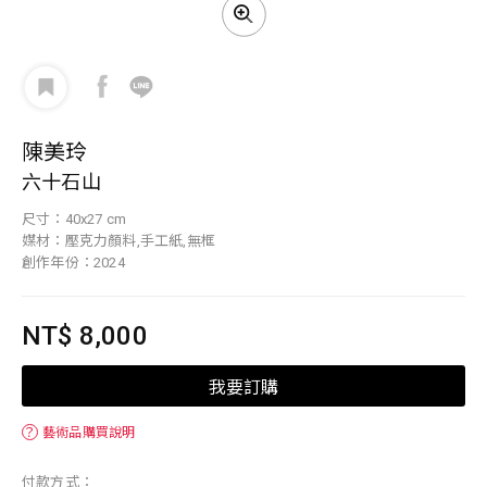
陳美玲
六十石山
尺寸：40x27 cm
媒材：壓克力顏料,手工紙,無框
創作年份：2024
NT$ 8,000
我要訂購
？
藝術品購買說明
付款方式：