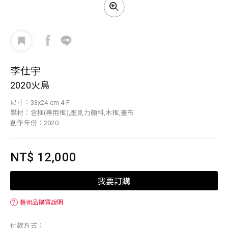
李仕宇
2020火鳥
尺寸：33x24 cm 4 F
媒材：含框(專用框),壓克力顏料,木框,畫布
創作年份：2020
NT$ 12,000
我要訂購
？
藝術品購買說明
付款方式：