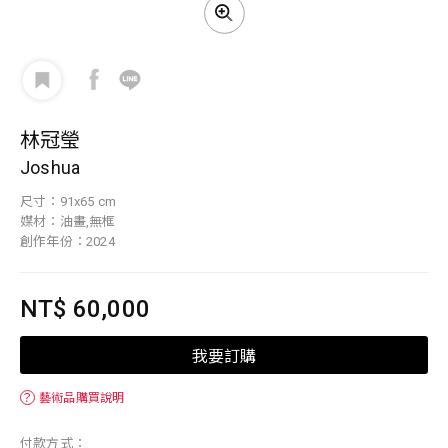
林冠瑩
Joshua
尺寸：91x65 cm
媒材：油畫,無框
創作年份：2024
NT$ 60,000
我要訂購
？
藝術品購買說明
付款方式：