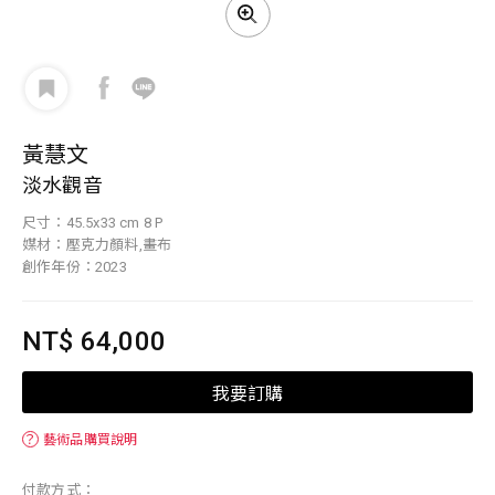
黃慧文
淡水觀音
尺寸：45.5x33 cm 8 P
媒材：壓克力顏料,畫布
創作年份：2023
NT$ 64,000
我要訂購
？
藝術品購買說明
付款方式：