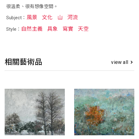
很溫柔、很有想像空間。
風景
文化
山
河流
Subject：
自然主義
具象
寫實
天空
Style：
相關藝術品
view all