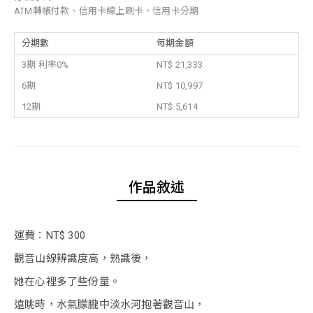
ATM轉帳付款、信用卡線上刷卡、信用卡分期
分期數
每期金額
3期 利率0%
NT$ 21,333
6期
NT$ 10,997
12期
NT$ 5,614
作品敘述
運費：NT$ 300
觀音山線辨識度高，熟識後，
她在心裡多了些份量。
遠眺時，水氣朦朧中淡水河抱著觀音山，