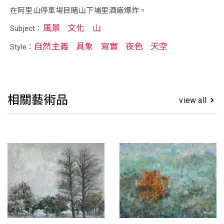
在阿里山停車場目睹山下埔里酒廠爆炸。
風景
文化
山
Subject：
自然主義
具象
寫實
夜色
天空
Style：
相關藝術品
view all