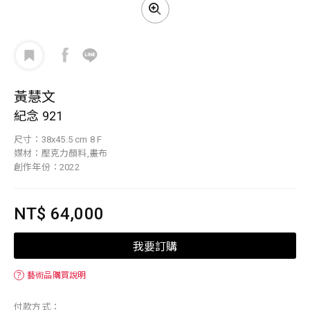
黃慧文
紀念 921
尺寸：38x45.5 cm 8 F
媒材：壓克力顏料,畫布
創作年份：2022
NT$ 64,000
我要訂購
？
藝術品購買說明
付款方式：