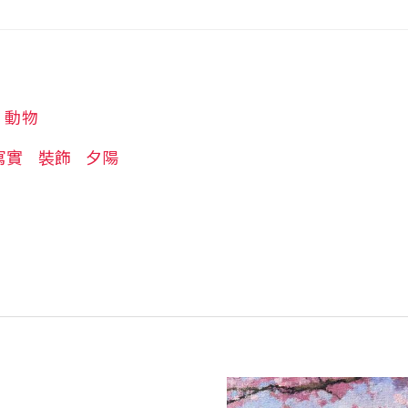
動物
寫實
裝飾
夕陽