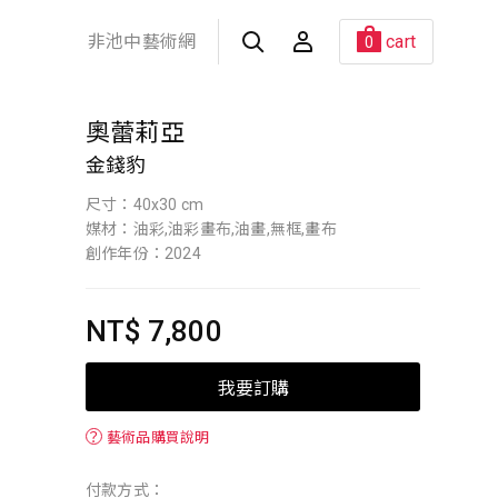
非池中藝術網
cart
0
奧蕾莉亞
金錢豹
尺寸：40x30 cm
媒材：油彩,油彩畫布,油畫,無框,畫布
創作年份：2024
NT$ 7,800
我要訂購
？
藝術品購買說明
付款方式：