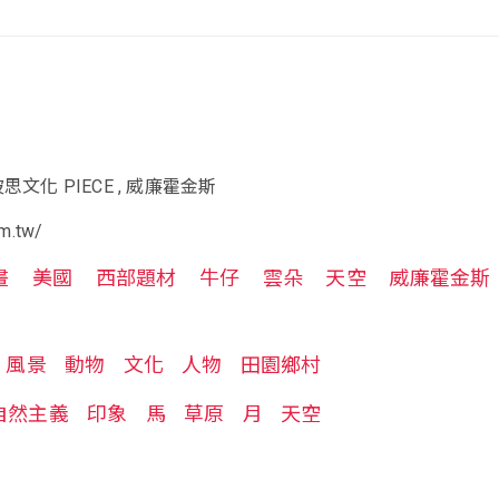
思文化 PIECE , 威廉霍金斯
dm.tw/
畫
美國
西部題材
牛仔
雲朵
天空
威廉霍金斯
風景
動物
文化
人物
田園鄉村
自然主義
印象
馬
草原
月
天空