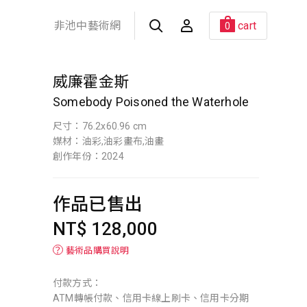
非池中藝術網
cart
0
威廉霍金斯
Somebody Poisoned the Waterhole
尺寸：76.2x60.96 cm
媒材：油彩,油彩畫布,油畫
創作年份：2024
作品已售出
NT$ 128,000
？
藝術品購買說明
付款方式：
ATM轉帳付款、信用卡線上刷卡、信用卡分期