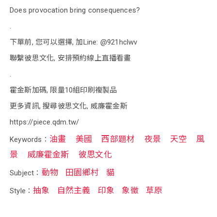
Does provocation bring consequences?
.
下單前, 您可以選擇, 加Line: @921hclwv
聯繫彼思文化, 安排預約線上直播看畫
.
霍金斯加碼, 限量10組印刷複製品
更多資訊, 搜尋彼思文化, 威廉霍金斯
https://piece.qdm.tw/
油畫
美國
西部題材
夜景
天空
風
Keywords：
景
威廉霍金斯
彼思文化
動物
田園鄉村
貓
Subject：
抽象
自然主義
印象
象徵
草原
Style：