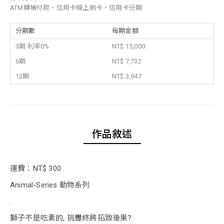
ATM轉帳付款、信用卡線上刷卡、信用卡分期
分期數
每期金額
3期 利率0%
NT$ 15,000
6期
NT$ 7,732
12期
NT$ 3,947
作品敘述
運費：NT$ 300
Animal-Series 動物系列
.
獅子不是吃素的, 挑釁終將招致後果?