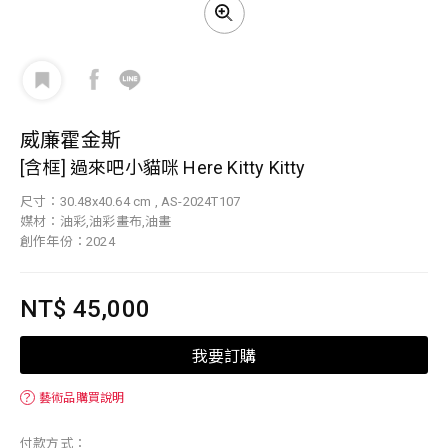
威廉霍金斯
[含框] 過來吧小貓咪 Here Kitty Kitty
尺寸：30.48x40.64 cm , AS-2024T107
媒材：油彩,油彩畫布,油畫
創作年份：2024
NT$ 45,000
我要訂購
？
藝術品購買說明
付款方式：