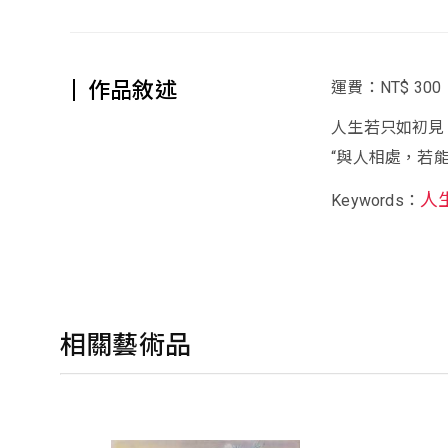
作品敘述
運費：NT$ 300
人生若只如初見
“與人相處，若
人
Keywords：
相關藝術品