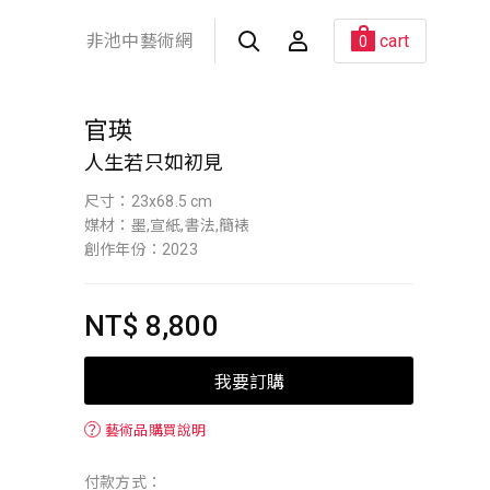
非池中藝術網
cart
0
官瑛
人生若只如初見
尺寸：23x68.5 cm
媒材：墨,宣紙,書法,簡裱
創作年份：2023
NT$ 8,800
我要訂購
？
藝術品購買說明
付款方式：