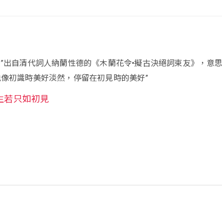
 ”出自清代詞人納蘭性德的《木蘭花令•擬古決絕詞柬友》，意
能像初識時美好淡然，停留在初見時的美好”
生若只如初見