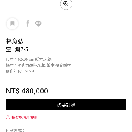
林育弘
空 . 潮7-5
尺寸：62x96 cm 紙本.未裱
媒材：壓克力顏料,無框,紙本,複合媒材
創作年份：2024
NT$ 480,000
我要訂購
？
藝術品購買說明
付款方式：