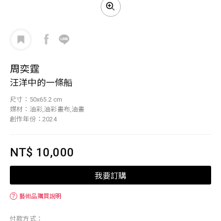
周奕霆
汪洋中的一條船
尺寸：50x65.2 cm
媒材：油彩,油彩畫布,油畫
創作年份：2024
NT$ 10,000
我要訂購
？
藝術品購買說明
付款方式：