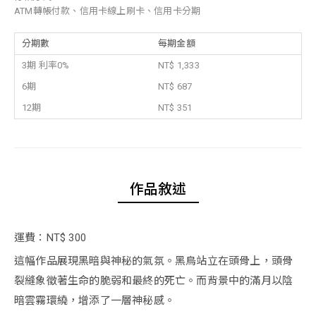
ATM轉帳付款、信用卡線上刷卡、信用卡分期
分期數
每期金額
3期 利率0%
NT$ 1,333
6期
NT$ 687
12期
NT$ 351
作品敘述
運費：NT$ 300
這幅作品展現黑暗與神秘的氣氛。黑鳥站立在頭骨上，頭骨
裂縫象徵著生命的脆弱和最終的死亡。而背景中的滿月以陰
暗雲霧環繞，增添了一層神秘感。