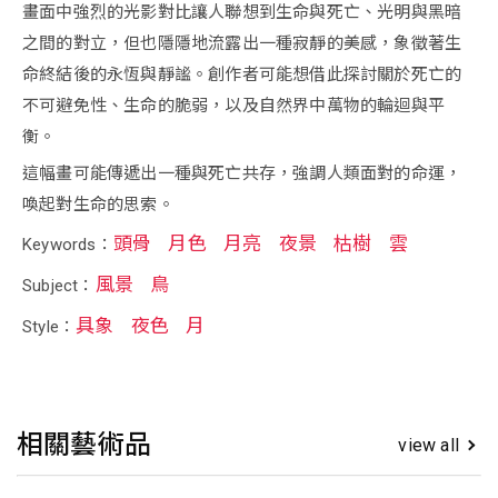
畫面中強烈的光影對比讓人聯想到生命與死亡、光明與黑暗
之間的對立，但也隱隱地流露出一種寂靜的美感，象徵著生
命終結後的永恆與靜謐。創作者可能想借此探討關於死亡的
不可避免性、生命的脆弱，以及自然界中萬物的輪迴與平
衡。
這幅畫可能傳遞出一種與死亡共存，強調人類面對的命運，
喚起對生命的思索。
頭骨
月色
月亮
夜景
枯樹
雲
Keywords：
風景
鳥
Subject：
具象
夜色
月
Style：
相關藝術品
view all