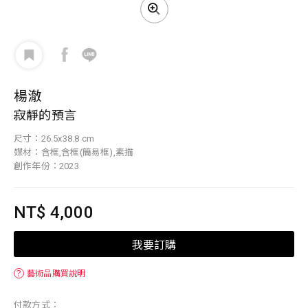
楊澈
寂靜的預言
尺寸：26.5x38.8 cm
媒材：含框,含框(簡易框),素描
創作年份：2023
NT$ 4,000
我要訂購
？
藝術品購買說明
付款方式：