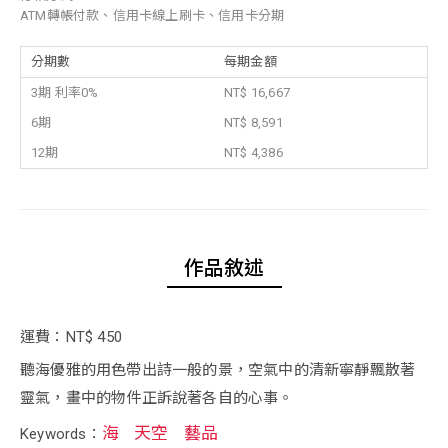
ATM轉帳付款、信用卡線上刷卡、信用卡分期
分期數
每期金額
3期 利率0%
NT$ 16,667
6期
NT$ 8,591
12期
NT$ 4,386
作品敘述
運費：NT$ 450
聽海優雅的用色帶出詩一般的景，空氣中的清新寧靜飄散著
靈氣，畫中的物件正訴說著各自的心事。
海
天空
藝品
Keywords：