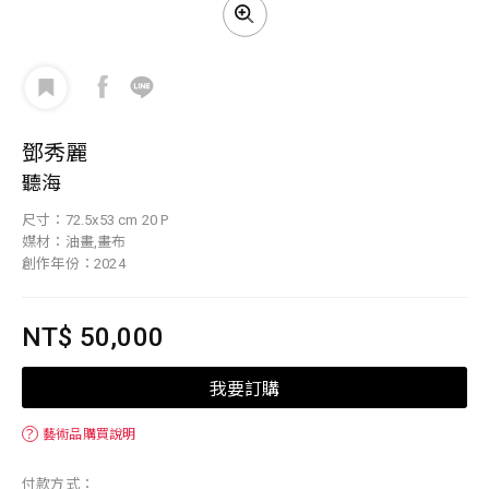
鄧秀麗
聽海
尺寸：72.5x53 cm 20 P
媒材：油畫,畫布
創作年份：2024
NT$ 50,000
我要訂購
？
藝術品購買說明
付款方式：