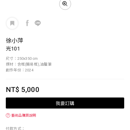
徐小萍
光101
尺寸：250x350 cm
媒材：含框(簡易框),油臘筆
創作年份：2024
NT$ 5,000
我要訂購
？
藝術品購買說明
付款方式：