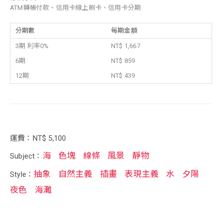
ATM轉帳付款、信用卡線上刷卡、信用卡分期
分期數
每期金額
3期 利率0%
NT$ 1,667
6期
NT$ 859
12期
NT$ 439
運費：NT$ 5,100
海
色塊
線條
風景
靜物
Subject：
抽象
自然主義
插畫
表現主義
水
夕陽
Style：
夜色
海灘