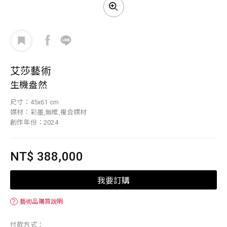
艾莎藝術
生機盎然
尺寸：45x61 cm
媒材：彩墨,無框,複合媒材
創作年份：2024
NT$ 388,000
我要訂購
？
藝術品購買說明
付款方式：