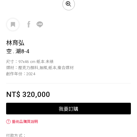
林育弘
空 . 潮8-4
尺寸：97x46 cm 紙本.未裱
媒材：壓克力顏料,無框,紙本,複合媒材
創作年份：2024
NT$ 320,000
我要訂購
？
藝術品購買說明
付款方式：