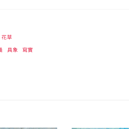
花草
義
具象
寫實