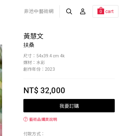
非池中藝術網
cart
0
黃慧文
扶桑
尺寸：54x39.4 cm 4k
媒材：水彩
創作年份：2023
NT$ 32,000
我要訂購
？
藝術品購買說明
付款方式：