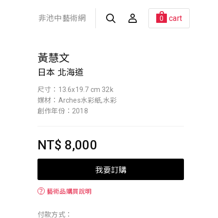
非池中藝術網
cart
0
黃慧文
日本 北海道
尺寸：13.6x19.7 cm 32k
媒材：Arches水彩紙,水彩
創作年份：2018
NT$ 8,000
我要訂購
？
藝術品購買說明
付款方式：