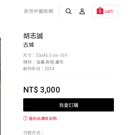
非池中藝術網
cart
0
胡志誠
古城
尺寸：53x45.5 cm 10 F
媒材：油畫,無框,畫布
創作年份：2024
NT$ 3,000
我要訂購
？
藝術品購買說明
付款方式：