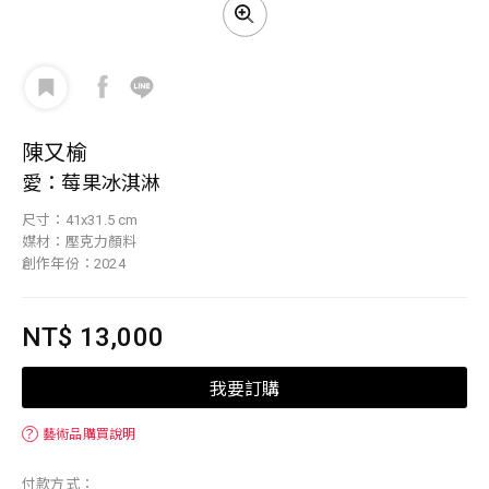
陳又榆
愛：莓果冰淇淋
尺寸：41x31.5 cm
媒材：壓克力顏料
創作年份：2024
NT$ 13,000
我要訂購
？
藝術品購買說明
付款方式：