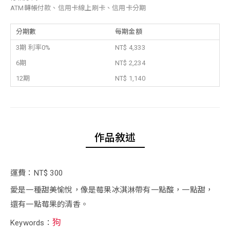
ATM轉帳付款、信用卡線上刷卡、信用卡分期
分期數
每期金額
3期 利率0%
NT$ 4,333
6期
NT$ 2,234
12期
NT$ 1,140
作品敘述
運費：NT$ 300
愛是一種甜美愉悅，像是莓果冰淇淋帶有一點酸，一點甜，
還有一點莓果的清香。
狗
Keywords：