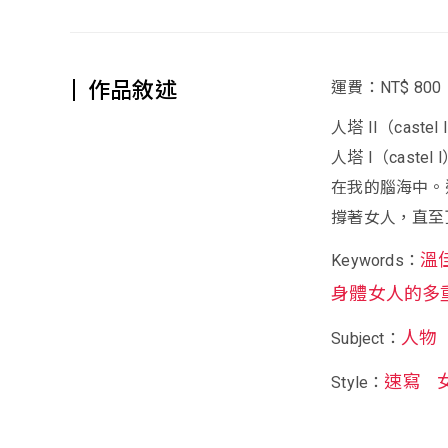
作品敘述
運費：NT$ 800
人塔 II（cas
人塔 I（cas
在我的腦海中。這
撐著女人，直至
溫
Keywords：
身體女人的多
人物
Subject：
速寫
Style：