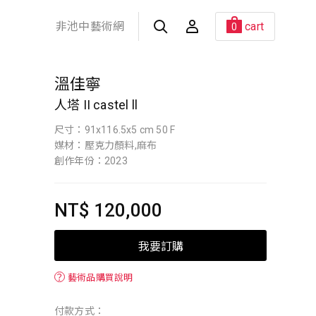
非池中藝術網
cart
0
溫佳寧
人塔 II castel ll
尺寸：91x116.5x5 cm 50 F
媒材：壓克力顏料,麻布
創作年份：2023
NT$ 120,000
我要訂購
？
藝術品購買說明
付款方式：