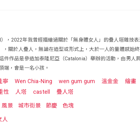
tel ll），2022年我曾經描繪過關於「無身體女人」的疊人塔雜技
tel l），關於人疊人，無論在造型或形式上，大於一人的量體感始
件作品是參造加泰隆尼亞（Catalonia）舉辦的活動，由男人
頂端，會是一名小孩。
佳寧
Wen Chia-Ning
wen gum gum
溫金金
繪畫
重性
人塔
castell
疊人塔
風景
城市街景
節慶
色塊
女人