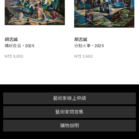
胡志誠
胡志誠
繽紛百合，2025
分割火車，2025
NT$ 9,000
NT$ 3,600
藝術家線上申請
藝術家問答集
購物說明