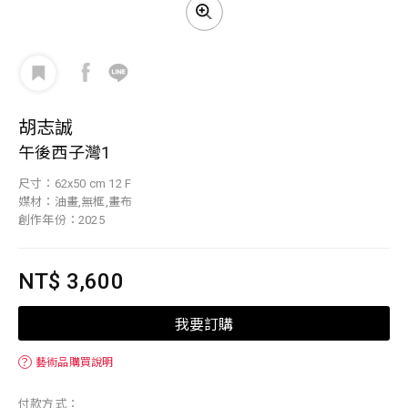
胡志誠
午後西子灣1
尺寸：62x50 cm 12 F
媒材：油畫,無框,畫布
創作年份：2025
NT$ 3,600
我要訂購
？
藝術品購買說明
付款方式：