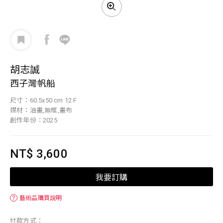
胡志誠
西子灣帆船
尺寸：60.5x50 cm 12 F
媒材：油畫,無框,畫布
創作年份：2025
NT$ 3,600
我要訂購
？
藝術品購買說明
付款方式：