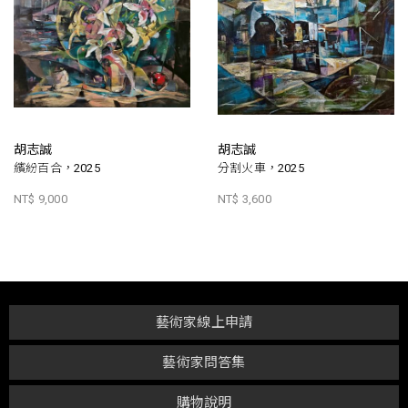
胡志誠
胡志誠
繽紛百合，2025
分割火車，2025
NT$ 9,000
NT$ 3,600
藝術家線上申請
藝術家問答集
購物說明