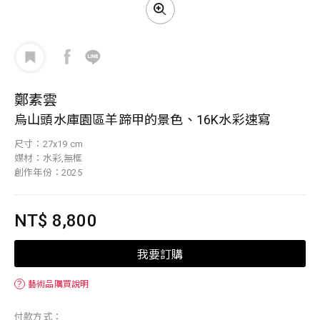
鄭素雲
烏山頭水庫園區羊蹄甲的景色、16K水彩速寫
尺寸：27x19 cm
媒材：水彩,無框
創作年份：2025
NT$ 8,800
我要訂購
？
藝術品購買說明
付款方式：