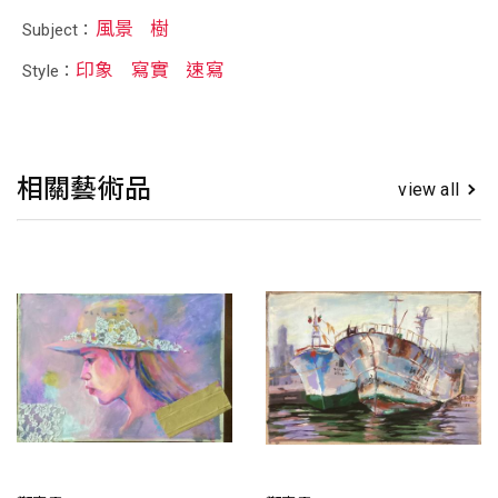
風景
樹
Subject：
印象
寫實
速寫
Style：
相關藝術品
view all