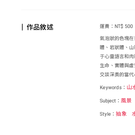
作品敘述
運費：NT$ 500
氣泡狀的色塊在
體、岩狀體、山
于心靈語言和肉
生命、實體與虛
交談深奧的當代
山
Keywords：
風景
Subject：
抽象
Style：