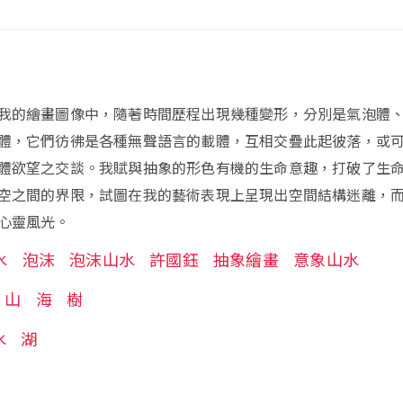
我的繪畫圖像中，隨著時間歷程出現幾種變形，分別是氣泡體
體，它們彷彿是各種無聲語言的載體，互相交疊此起彼落，或
體欲望之交談。我賦與抽象的形色有機的生命意趣，打破了生
空之間的界限，試圖在我的藝術表現上呈現出空間結構迷離，
心靈風光。
水
泡沫
泡沫山水
許國鈺
抽象繪畫
意象山水
山
海
樹
水
湖