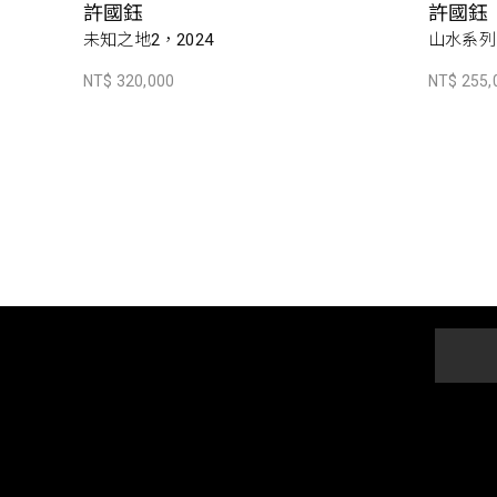
許國鈺
許國鈺
未知之地2，2024
山水系列
NT$ 320,000
NT$ 255,