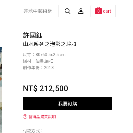
非池中藝術網
cart
0
許國鈺
山水系列之泡影之境-3
尺寸：80x60.5x2.5 cm
媒材：油畫,無框
創作年份：2018
NT$ 212,500
我要訂購
？
藝術品購買說明
付款方式：