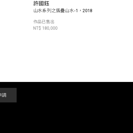
許國鈺
0
山水系列之摺疊山水-1，2018
作品已售出
NT$ 180,000
申請