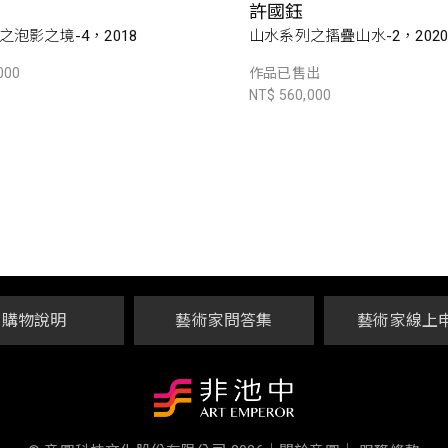
許國鈺
之泡影之境-4，2018
山水系列之摺疊山水-2，202
000
作品已售出
NT$ 560,000
購物說明
藝術家問答集
藝術家線上