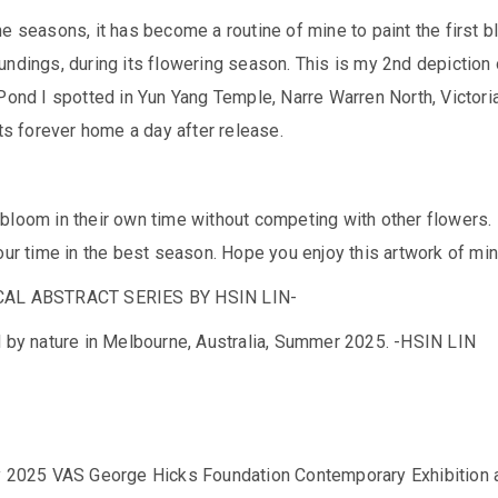
e seasons, it has become a routine of mine to paint the first 
ndings, during its flowering season. This is my 2nd depiction 
Pond I spotted in Yun Yang Temple, Narre Warren North, Victori
its forever home a day after release.
bloom in their own time without competing with other flowers.
our time in the best season. Hope you enjoy this artwork of min
CAL ABSTRACT SERIES BY HSIN LIN-
d by nature in Melbourne, Australia, Summer 2025. -HSIN LIN
y 2025 VAS George Hicks Foundation Contemporary Exhibition 