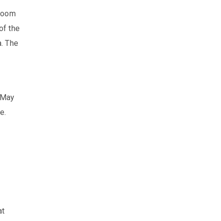
bloom
of the
a. The
 May
e.
at