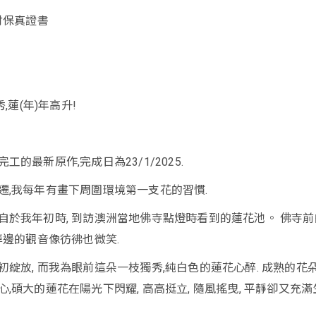
付保真證書
秀,蓮(年)年高升!
工的最新原作,完成日為23/1/2025.
遷,我每年有畫下周圍環境第一支花的習慣.
自於我年初時, 到訪澳洲當地佛寺點燈時看到的蓮花池。 佛寺前
岸邊的觀音像彷彿也微笑.
初綻放, 而我為眼前這朵一枝獨秀,純白色的蓮花心醉. 成熟的花
,碩大的蓮花在陽光下閃耀, 高高挺立, 隨風搖曳, 平靜卻又充滿