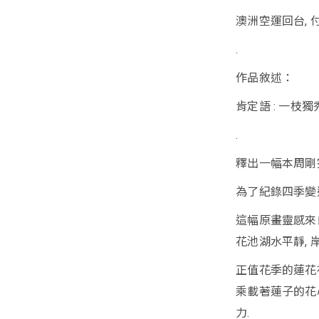
澳洲空運回台, 
.
作品敘述：
肯定語 : 一枝獨
.
釋出一幅本周剛完
為了紀錄四季變
這幅原畫靈感來
花池湖水平靜, 
正值花季的蓮花
乘載著蓮子的花心
力.