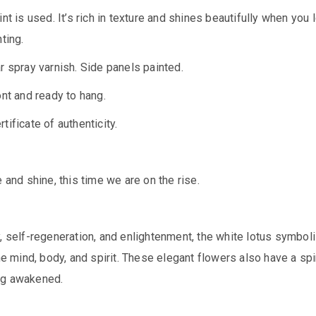
nt is used. It’s rich in texture and shines beautifully when you 
ting.
r spray varnish. Side panels painted.
ont and ready to hang.
tificate of authenticity.
e and shine, this time we are on the rise.
, self-regeneration, and enlightenment, the white lotus symbol
the mind, body, and spirit. These elegant flowers also have a spi
ng awakened.