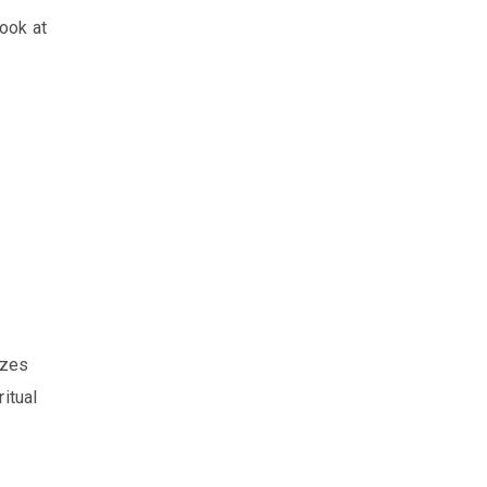
look at
izes
ritual