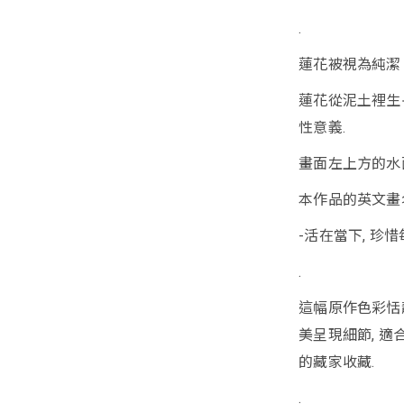
.
蓮花被視為純潔
蓮花從泥土裡生
性意義.
畫面左上方的水
本作品的英文畫名 
-活在當下, 珍
.
這幅原作色彩恬
美呈現細節, 適合
的藏家收藏.
.