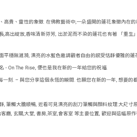
、高貴、靈性的象徵. 在佛教藝術中,一朵盛開的蓮花象徵內在的
長,高出綻放,香味清新芬芳, 出淤泥而不染的蓮花也有著 「重生
面平穩無漣漪, 漂亮的水藍色邀請觀者自由的感受恬靜優雅的蓮花
- On The Rise, 便也是我在新的一年給您的祝福.
惜每一刻. – 與您分享這個永恆的瞬間. 也願您在新的一年, 想要的
靜, 筆觸大膽順暢, 近看可見漂亮的刮刀筆觸與顏料紋理.大尺寸
客廳, 玄關,大堂, 書房,茶室,會客室 等主要位置, 歡迎與這幅原