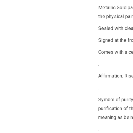
Metallic Gold pai
the physical pain
Sealed with clea
Signed at the fr
Comes with a cer
.
Affirmation: Ris
.
Symbol of purity
purification of 
meaning as bei
.