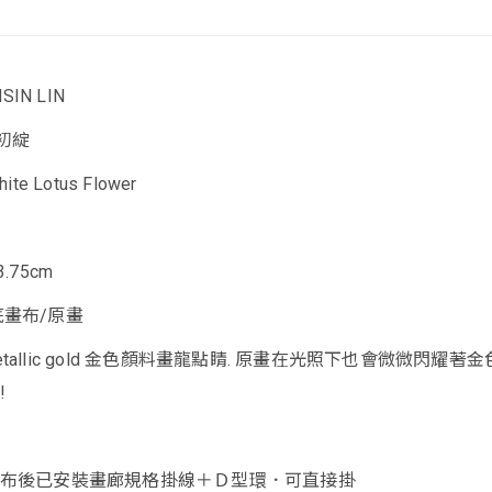
SIN LIN
花初綻
hite Lotus Flower
3.75cm
底畫布/原畫
allic gold 金色顏料畫龍點睛. 原畫在光照下也會微微閃耀著金
!
畫布後已安裝畫廊規格掛線＋Ｄ型環．可直接掛