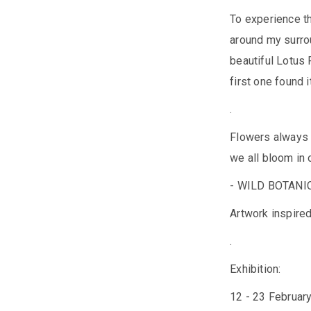
To experience th
around my surrou
beautiful Lotus 
first one found 
.
Flowers always 
we all bloom in 
- WILD BOTANI
Artwork inspire
.
Exhibition:
12 - 23 Februar