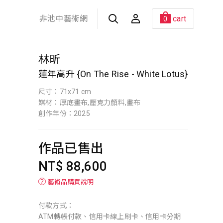
非池中藝術網
cart
0
林昕
蓮年高升 {On The Rise - White Lotus}
尺寸：71x71 cm
媒材：厚底畫布,壓克力顏料,畫布
創作年份：2025
作品已售出
NT$ 88,600
？
藝術品購買說明
付款方式：
ATM轉帳付款、信用卡線上刷卡、信用卡分期