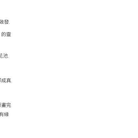
啟發.
」的靈
池.
都成真.
原畫完
作有緣