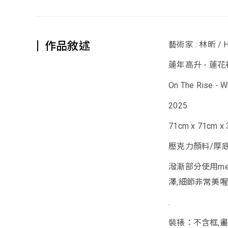
作品敘述
藝術家 : 林昕 / H
蓮年高升 - 蓮
On The Rise - W
2025
71cm x 71cm x 
壓克力顏料/厚
潑漸部分使用met
澤,細節非常美喔
.
裝裱：不含框,