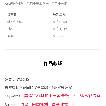
ATM轉帳付款、信用卡線上刷卡、信用卡分期
分期數
每期金額
3期 利率0%
NT$ 2,933
6期
NT$ 1,512
12期
NT$ 772
作品敘述
運費：NT$ 250
美濃往杉林花田的屋舍景緻，16K水彩速寫＇
美濃往杉林花田屋舍景緻＇、16K水彩速寫
Keywords：
風景
田園鄉村
房舍建物
山
Subject：