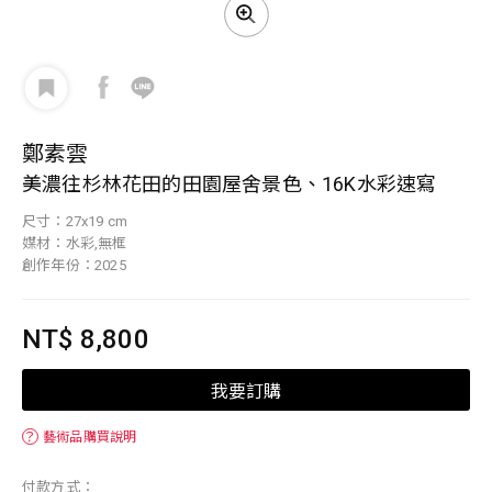
鄭素雲
美濃往杉林花田的田園屋舍景色、16K水彩速寫
尺寸：27x19 cm
媒材：水彩,無框
創作年份：2025
NT$ 8,800
我要訂購
？
藝術品購買說明
付款方式：