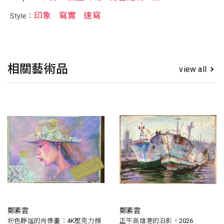
印象
寫實
速寫
Style：
相關藝術品
view all
鄭素雲
鄭素雲
粉色靜謐的肖像畫：4K壓克力顏
正午高雄港的泊影，2026