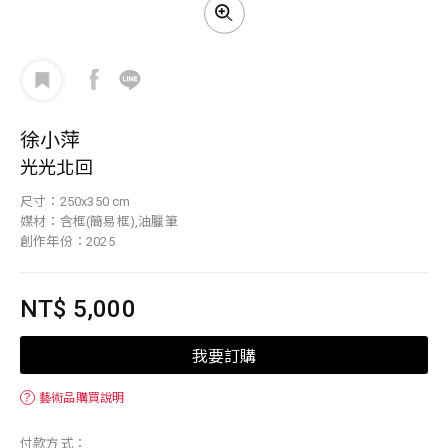
徐小萍
光光北回
尺寸：250x350 cm
媒材：含框(簡易框),油臘筆
創作年份：2025
NT$ 5,000
我要訂購
？
藝術品購買說明
付款方式：