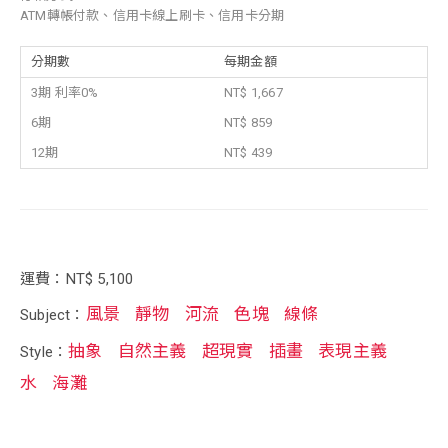
ATM轉帳付款、信用卡線上刷卡、信用卡分期
分期數
每期金額
3期 利率0%
NT$ 1,667
6期
NT$ 859
12期
NT$ 439
運費：NT$ 5,100
風景
靜物
河流
色塊
線條
Subject：
抽象
自然主義
超現實
插畫
表現主義
Style：
水
海灘