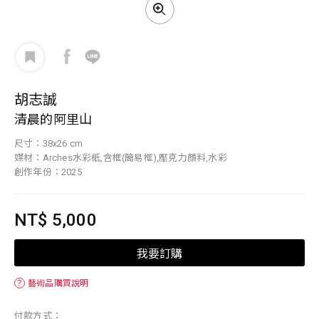
胡志誠
清晨的阿里山
尺寸：38x26 cm
媒材：Arches水彩紙,含框(簡易框),壓克力顏料,水彩
創作年份：2025
NT$ 5,000
我要訂購
？
藝術品購買說明
付款方式：