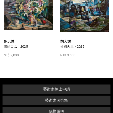
胡志誠
胡志誠
繽紛百合，2025
分割火車，2025
NT$ 9,000
NT$ 3,600
藝術家線上申請
藝術家問答集
購物說明