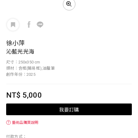
徐小萍
沁藍光光海
尺寸：250x350 cm
媒材：含框(簡易框),油臘筆
創作年份：2025
NT$ 5,000
我要訂購
？
藝術品購買說明
付款方式：