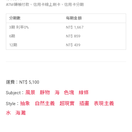
ATM轉帳付款、信用卡線上刷卡、信用卡分期
分期數
每期金額
3期 利率0%
NT$ 1,667
6期
NT$ 859
12期
NT$ 439
運費：NT$ 5,100
風景
靜物
海
色塊
線條
Subject：
抽象
自然主義
超現實
插畫
表現主義
Style：
水
海灘