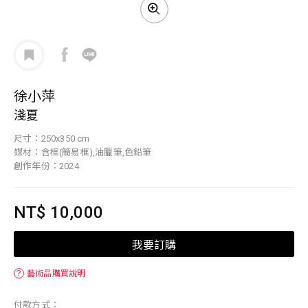
徐小萍
淺夏
尺寸：250x350 cm
媒材：含框(簡易框),油臘筆,色鉛筆
創作年份：2024
NT$ 10,000
我要訂購
？
藝術品購買說明
付款方式：