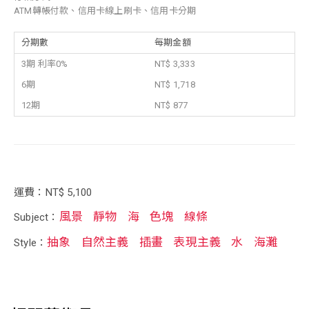
ATM轉帳付款、信用卡線上刷卡、信用卡分期
分期數
每期金額
3期 利率0%
NT$ 3,333
6期
NT$ 1,718
12期
NT$ 877
運費：NT$ 5,100
風景
靜物
海
色塊
線條
Subject：
抽象
自然主義
插畫
表現主義
水
海灘
Style：