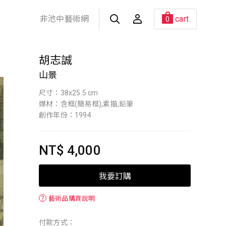
非池中藝術網
cart
0
胡志誠
山景
尺寸：38x25.5 cm
媒材：含框(簡易框),素描,鉛筆
創作年份：1994
NT$ 4,000
我要訂購
？
藝術品購買說明
付款方式：