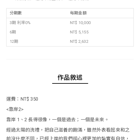
分期數
每期金額
3期 利率0%
NT$ 10,000
6期
NT$ 5,155
12期
NT$ 2,632
作品敘述
運費：NT$ 350
<靠岸2>
靠岸 1、2 長得很像，一個是過去；一個是未來。
經過太陽的洗禮，把自己滋養的飽滿，雖然外表看起來和之
前沒什麼不同，已經上岸的我們卻心裡更加的紮實有自信，