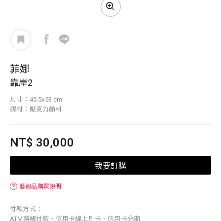
菲娜
靠岸2
尺寸：45.5x53 cm
媒材：壓克力顏料
NT$ 30,000
我要訂購
？
藝術品購買說明
付款方式：
ATM轉帳付款、信用卡線上刷卡、信用卡分期