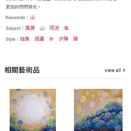
更加的閃閃發光。
山
Keywords：
風景
山
河流
海
Subject：
抽象
插畫
水
夕陽
湖
Style：
相關藝術品
view all