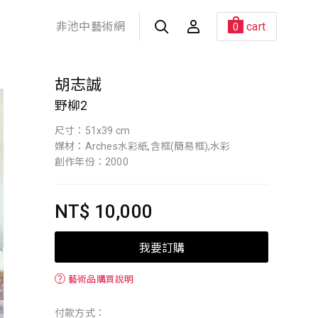
非池中藝術網
cart
0
胡志誠
野柳2
尺寸：51x39 cm
媒材：Arches水彩紙,含框(簡易框),水彩
創作年份：2000
NT$ 10,000
我要訂購
？
藝術品購買說明
付款方式：