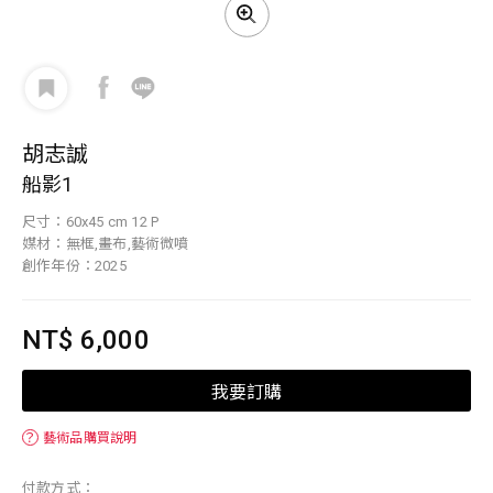
胡志誠
船影1
尺寸：60x45 cm 12 P
媒材：無框,畫布,藝術微噴
創作年份：2025
NT$ 6,000
我要訂購
？
藝術品購買說明
付款方式：