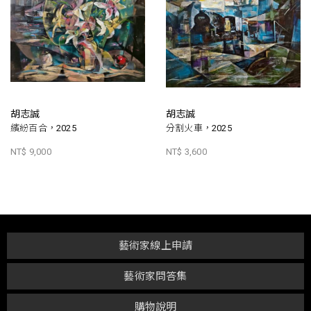
胡志誠
胡志誠
繽紛百合，2025
分割火車，2025
NT$ 9,000
NT$ 3,600
藝術家線上申請
藝術家問答集
購物說明