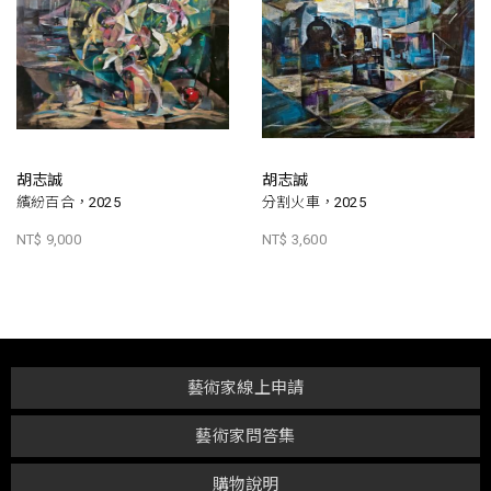
胡志誠
胡志誠
繽紛百合，2025
分割火車，2025
NT$ 9,000
NT$ 3,600
藝術家線上申請
藝術家問答集
購物說明