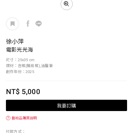
徐小萍
電影光光海
尺寸：25x35 cm
媒材：含框(簡易框),油臘筆
創作年份：2025
NT$ 5,000
我要訂購
？
藝術品購買說明
付款方式：