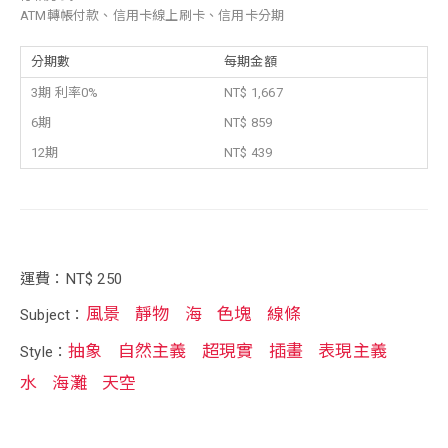
ATM轉帳付款、信用卡線上刷卡、信用卡分期
分期數
每期金額
3期 利率0%
NT$ 1,667
6期
NT$ 859
12期
NT$ 439
運費：NT$ 250
風景
靜物
海
色塊
線條
Subject：
抽象
自然主義
超現實
插畫
表現主義
Style：
水
海灘
天空