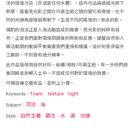
洋的環境污染（亦或是任何水體），這件作品再透過光照下
昇華，能看見光影之間在可再生紙之間的變化和穿梭，在不
同的光線角度強弱照射下，生成不同的搖曳的—泡沫的影。
燒酌的泡沫正是人為活動造成的傷害，而光影的純粹和自
然，正是我們面對環境問題後的照射和反應。提醒自然和人
類活動間的脆弱平衡需要我們重視和維護，設計刻意保留手
工痕跡，不刻意和過分精準。
此作品皆使用自然材料，麻繩/樹枝/可再生紙，有一天他們總
會回歸並拆解入土中，不造成任何對於環境的負擔。
可親自繳交藝術品，並附上小禮。
foam
texture
light
Keywords：
河流
海
Subject：
自然主義
觀念
水
湖
池塘
Style：