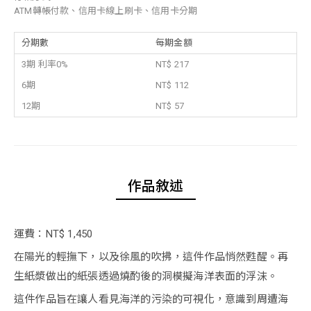
ATM轉帳付款、信用卡線上刷卡、信用卡分期
分期數
每期金額
3期 利率0%
NT$ 217
6期
NT$ 112
12期
NT$ 57
作品敘述
運費：NT$ 1,450
在陽光的輕撫下，以及徐風的吹拂，這件作品悄然甦醒。再
生紙漿做出的紙張透過燒酌後的洞模擬海洋表面的浮沫。
這件作品旨在讓人看見海洋的污染的可視化，意識到周遭海