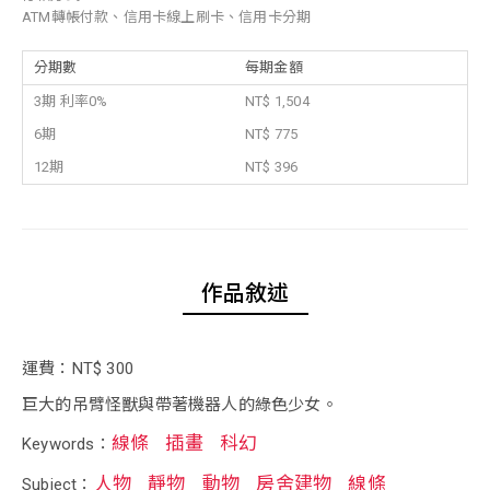
ATM轉帳付款、信用卡線上刷卡、信用卡分期
分期數
每期金額
3期 利率0%
NT$ 1,504
6期
NT$ 775
12期
NT$ 396
作品敘述
運費：NT$ 300
巨大的吊臂怪獸與帶著機器人的綠色少女。
線條
插畫
科幻
Keywords：
人物
靜物
動物
房舍建物
線條
Subject：