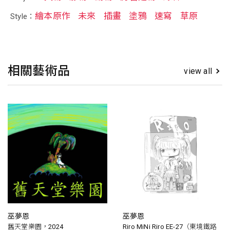
繪本原作
未來
插畫
塗鴉
速寫
草原
Style：
相關藝術品
view all
巫夢恩
巫夢恩
舊天堂樂園，2024
Riro MiNi Riro EE-27（東境鐵路