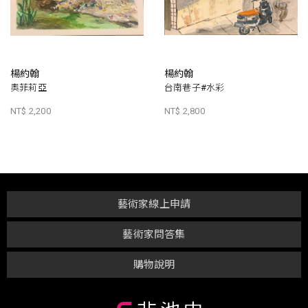
楊約翰
楊約翰
奧菲莉亞
台南巷子#水彩
NT$ 2,200
NT$ 2,800
藝術家線上申請
藝術家問答集
購物說明