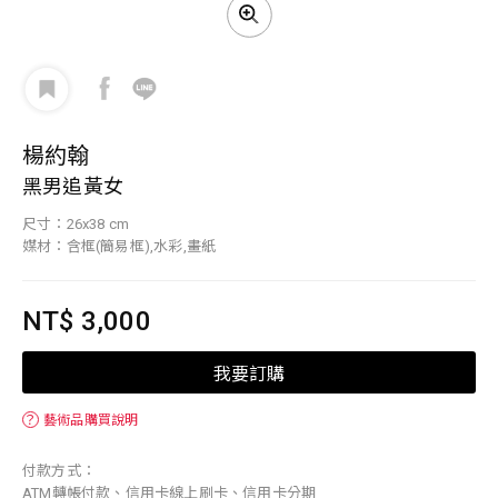
楊約翰
黑男追黃女
尺寸：26x38 cm
媒材：含框(簡易框),水彩,畫紙
NT$ 3,000
我要訂購
？
藝術品購買說明
付款方式：
ATM轉帳付款、信用卡線上刷卡、信用卡分期