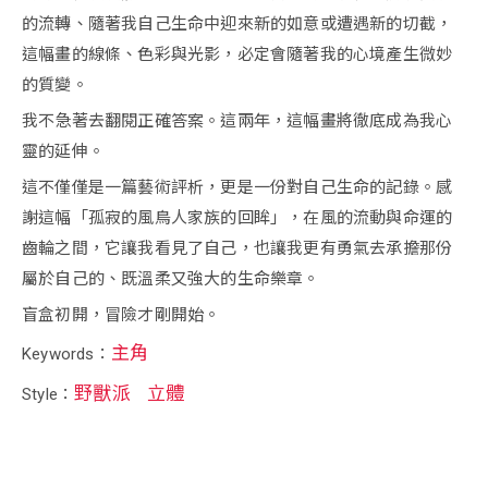
的流轉、隨著我自己生命中迎來新的如意或遭遇新的切截，
這幅畫的線條、色彩與光影，必定會隨著我的心境產生微妙
的質變。
我不急著去翻閱正確答案。這兩年，這幅畫將徹底成為我心
靈的延伸。
這不僅僅是一篇藝術評析，更是一份對自己生命的記錄。感
謝這幅「孤寂的風鳥人家族的回眸」，在風的流動與命運的
齒輪之間，它讓我看見了自己，也讓我更有勇氣去承擔那份
屬於自己的、既溫柔又強大的生命樂章。
盲盒初開，冒險才剛開始。
主角
Keywords：
野獸派
立體
Style：