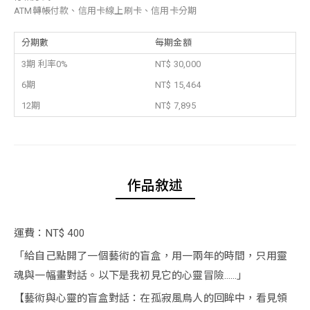
ATM轉帳付款、信用卡線上刷卡、信用卡分期
分期數
每期金額
3期 利率0%
NT$ 30,000
6期
NT$ 15,464
12期
NT$ 7,895
作品敘述
運費：NT$ 400
「給自己點開了一個藝術的盲盒，用一兩年的時間，只用靈
魂與一幅畫對話。以下是我初見它的心靈冒險……」
【藝術與心靈的盲盒對話：在孤寂風鳥人的回眸中，看見領