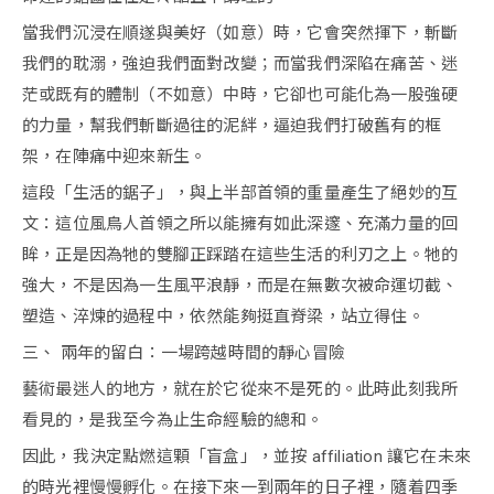
當我們沉浸在順遂與美好（如意）時，它會突然揮下，斬斷
我們的耽溺，強迫我們面對改變；而當我們深陷在痛苦、迷
茫或既有的體制（不如意）中時，它卻也可能化為一股強硬
的力量，幫我們斬斷過往的泥絆，逼迫我們打破舊有的框
架，在陣痛中迎來新生。
這段「生活的鋸子」，與上半部首領的重量產生了絕妙的互
文：這位風鳥人首領之所以能擁有如此深邃、充滿力量的回
眸，正是因為牠的雙腳正踩踏在這些生活的利刃之上。牠的
強大，不是因為一生風平浪靜，而是在無數次被命運切截、
塑造、淬煉的過程中，依然能夠挺直脊梁，站立得住。
三、 兩年的留白：一場跨越時間的靜心冒險
藝術最迷人的地方，就在於它從來不是死的。此時此刻我所
看見的，是我至今為止生命經驗的總和。
因此，我決定點燃這顆「盲盒」，並按 affiliation 讓它在未來
的時光裡慢慢孵化。在接下來一到兩年的日子裡，隨着四季