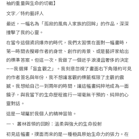
袖的重量與生命的切截】
文字／特約藝評人
最近，一幅名為「孤寂的風鳥人家族的回眸」的作品，深深
撞擊了我的心靈。
在當今這個資訊爆炸的時代，我們太習慣在面對一幅畫時，
第一時間去搜尋作者的身世、創作的背景、或是藝評家給出
的標準答案。但這一次，我做了一個近乎浪漫且奢侈的決定
——我選擇「盲盒觀之」。我刻意忽視了畫面右下角隱約可見
的作者簽名與年份，我不想讓客觀的標籤框限了主觀的震
撼。我想給自己一到兩年的時間，讓這幅畫純粹地成為一面
鏡子，與我當下的生命歷程進行一場毫無干預的、純粹的心
靈對話。
這是一場屬於我個人的精神冒險。
一、 叢林首領的回盼：溫柔與強大的生命投射
初見這幅畫，撲面而來的是一種極具原始生命力的張力。在