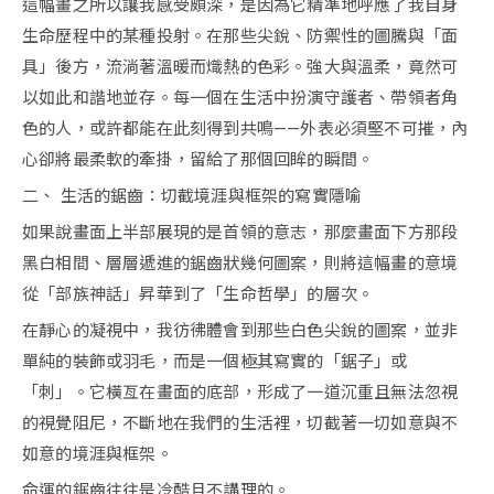
這幅畫之所以讓我感受頗深，是因為它精準地呼應了我自身
生命歷程中的某種投射。在那些尖銳、防禦性的圖騰與「面
具」後方，流淌著溫暖而熾熱的色彩。強大與溫柔，竟然可
以如此和諧地並存。每一個在生活中扮演守護者、帶領者角
色的人，或許都能在此刻得到共鳴——外表必須堅不可摧，內
心卻將最柔軟的牽掛，留給了那個回眸的瞬間。
二、 生活的鋸齒：切截境涯與框架的寫實隱喻
如果說畫面上半部展現的是首領的意志，那麼畫面下方那段
黑白相間、層層遞進的鋸齒狀幾何圖案，則將這幅畫的意境
從「部族神話」昇華到了「生命哲學」的層次。
在靜心的凝視中，我彷彿體會到那些白色尖銳的圖案，並非
單純的裝飾或羽毛，而是一個極其寫實的「鋸子」或
「刺」。它橫亙在畫面的底部，形成了一道沉重且無法忽視
的視覺阻尼，不斷地在我們的生活裡，切截著一切如意與不
如意的境涯與框架。
命運的鋸齒往往是冷酷且不講理的。