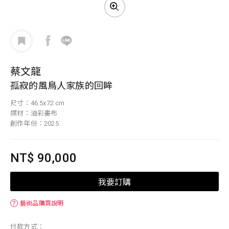
蔡文龍
孤寂的風鳥人家族的回眸
尺寸：46.5x72 cm
媒材：油彩畫布
創作年份：2025
NT$ 90,000
我要訂購
？
藝術品購買說明
付款方式：