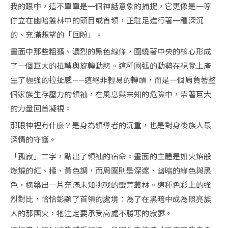
我的眼中，這不單單是一個神話意象的捕捉，它更像是一尊
佇立在幽暗叢林中的頭目或首領，正駐足進行著一種深沉
的、充滿想望的「回盼」。
畫面中那些粗獷、濃烈的黑色線條，圍繞著中央的核心形成
了一個巨大的扭轉與旋轉動態。這種圓弧的動勢在視覺上產
生了極強的拉扯感——這絕非輕易的轉頭，而是一個肩負著整
個家族生存壓力的領袖，在風息與未知的危險中，帶著巨大
的力量回首凝視。
那眼神裡有什麼？是身為領導者的沉重，也是對身後族人最
深情的守護。
「孤寂」二字，點出了領袖的宿命。畫面的主體是如火焰般
燃燒的紅、橘、黃色調，而周圍則是深邃、幽暗的綠色與黑
色，構築出一片充滿未知挑戰的蠻荒叢林。這種色彩上的強
烈對比，恰恰彰顯了首領的處境：為了在黑暗中成為照亮族
人的那團火，牠注定要承受高處不勝寒的寂寥。