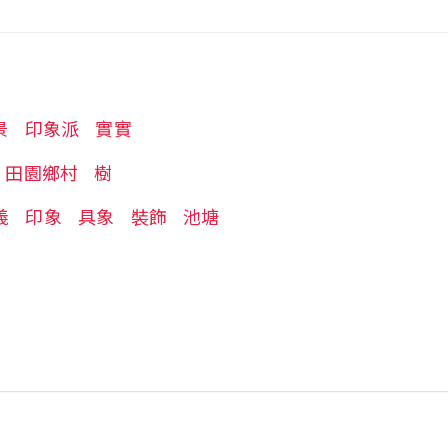
景
印象派
實實
田園鄉村
樹
義
印象
具象
裝飾
池塘