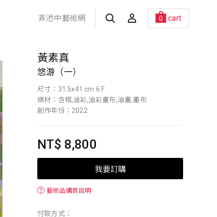
非池中藝術網
cart
0
黃素真
悠游（一）
尺寸：31.5x41 cm 6 F
媒材：含框,油彩,油彩畫布,油畫,畫布
創作年份：2022
NT$ 8,800
我要訂購
？
藝術品購買說明
付款方式：