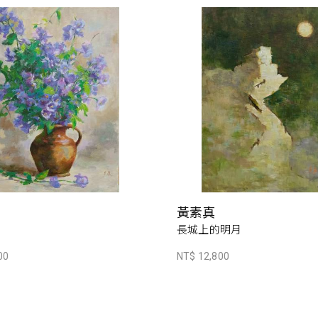
黃素真
長城上的明月
00
NT$ 12,800